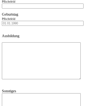
Pflichtfeld
Geburtstag
Pflichtfeld
Bitte
Ausbildung
lasse
dieses
Feld
leer.
Sonstiges